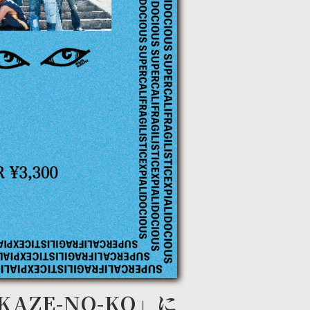
 「KAZE-NO-KO」に