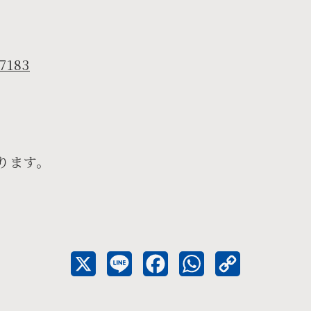
67183
ります。
X
L
F
W
C
i
a
h
o