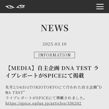
S
k
i
NEWS
p
t
o
t
h
2025.03.10
e
c
o
INFORMATION
n
t
e
【MEDIA】自主企画 DNA TEST ラ
n
t
イブレポートがSPICEにて掲載
先月2/14(fri)TOKIOTOKYOにて行われた自主企画"D
NA TEST"
ライブレポートがSPICEにて掲載されました。
https://spice.eplus.jp/articles/336202