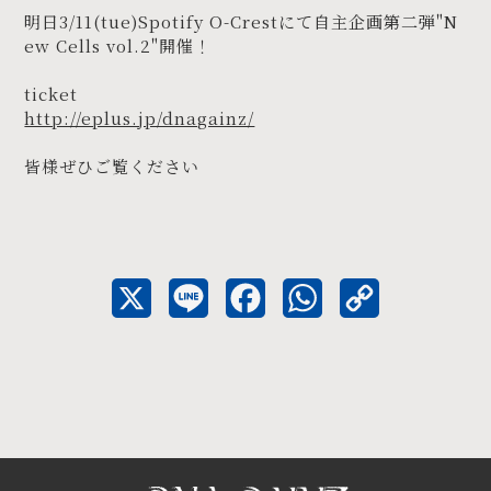
明日3/11(tue)Spotify O-Crestにて自主企画第二弾"N
ew Cells vol.2"開催！
ticket
http://eplus.jp/dnagainz/
皆様ぜひご覧ください
X
L
F
W
C
i
a
h
o
n
c
a
p
e
e
t
y
b
s
L