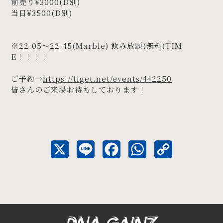
前売り¥3000(D別)
当日¥3500(D別)
※22:05〜22:45(Marble) 飲み放題(無料)TIM
E！！！！
ご予約→
https://tiget.net/events/442250
皆さんのご来場お待ちしております！
X
L
F
W
C
i
a
h
o
n
c
a
p
e
e
t
y
b
s
L