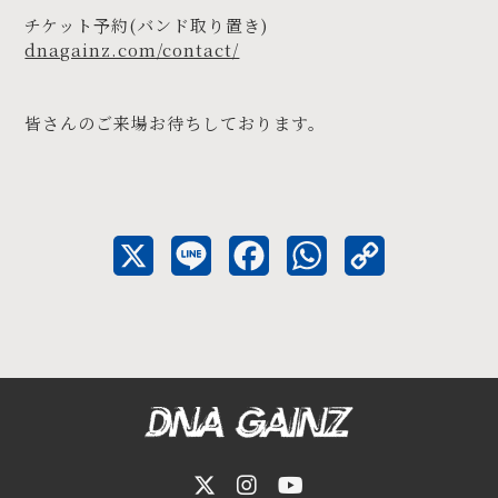
チケット予約(バンド取り置き)
dnagainz.com/contact/
皆さんのご来場お待ちしております。
X
L
F
W
C
i
a
h
o
n
c
a
p
e
e
t
y
b
s
L
o
A
i
o
p
n