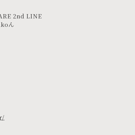
E 2nd LINE
koん
r/