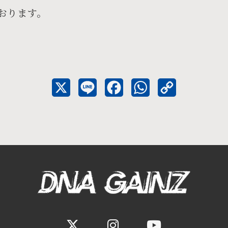
おります。
X
L
F
W
C
i
a
h
o
n
c
a
p
e
e
t
y
b
s
L
o
A
i
o
p
n
k
p
k