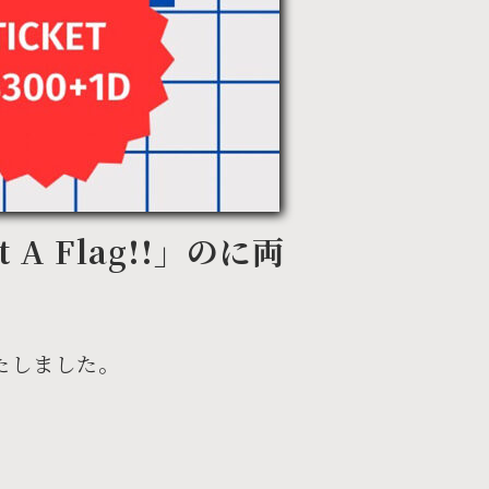
t A Flag!!」のに両
演がいたしました。