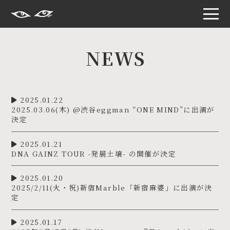
S
k
i
NEWS
p
t
o
t
h
e
2025.01.22
c
2025.03.06(木) @渋谷eggman “ONE MIND”に出演が
o
決定
n
t
e
2025.01.21
n
DNA GAINZ TOUR -発展土壌- の開催が決定
t
2025.01.20
2025/2/11(火・祝)新宿Marble「新宿麻婆」に出演が決
定
2025.01.17