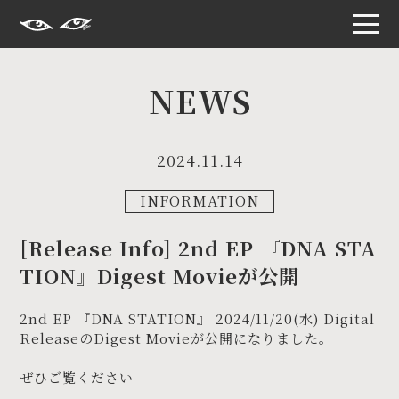
S
k
i
NEWS
p
t
o
t
h
2024.11.14
e
c
o
INFORMATION
n
t
e
[Release Info] 2nd EP 『DNA STA
n
t
TION』Digest Movieが公開
2nd EP 『DNA STATION』 2024/11/20(水) Digital
ReleaseのDigest Movieが公開になりました。
ぜひご覧ください